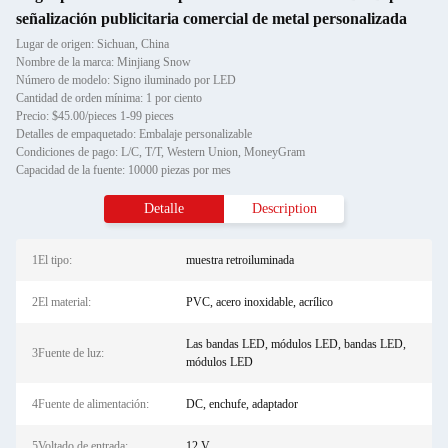
señalización publicitaria comercial de metal personalizada
Lugar de origen: Sichuan, China
Nombre de la marca: Minjiang Snow
Número de modelo: Signo iluminado por LED
Cantidad de orden mínima: 1 por ciento
Precio: $45.00/pieces 1-99 pieces
Detalles de empaquetado: Embalaje personalizable
Condiciones de pago: L/C, T/T, Western Union, MoneyGram
Capacidad de la fuente: 10000 piezas por mes
Detalle
Description
1El tipo:
muestra retroiluminada
2El material:
PVC, acero inoxidable, acrílico
Las bandas LED, módulos LED, bandas LED,
3Fuente de luz:
módulos LED
4Fuente de alimentación:
DC, enchufe, adaptador
5Voltado de entrada:
12 V